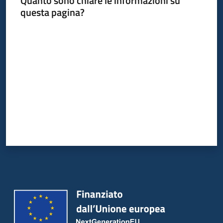
Quanto sono chiare le informazioni su
Bandi
questa pagina?
Piani
Valuta da 1 a 5 stelle
Programmi
Progetti
Partecipa
Seguici
su