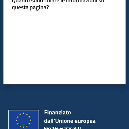
Quanto sono chiare le informazioni su
Bandi
questa pagina?
Piani
Valuta da 1 a 5 stelle
Programmi
Progetti
Partecipa
Seguici
su