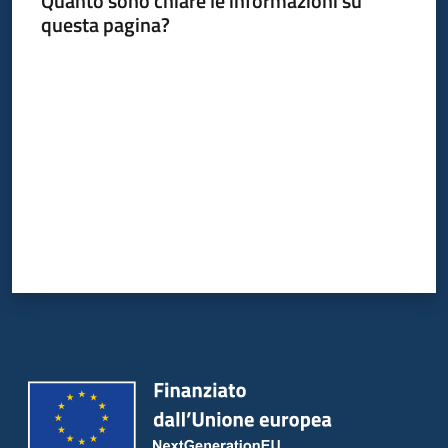
Quanto sono chiare le informazioni su
Bandi
questa pagina?
Piani
Valuta da 1 a 5 stelle
Programmi
Progetti
Partecipa
Seguici
su