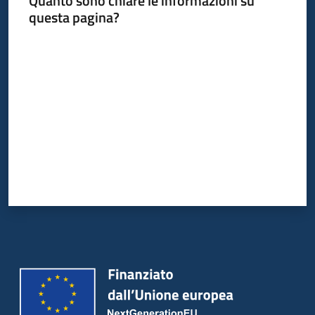
Quanto sono chiare le informazioni su
Bandi
questa pagina?
Piani
Valuta da 1 a 5 stelle
Programmi
Progetti
Partecipa
Seguici
su