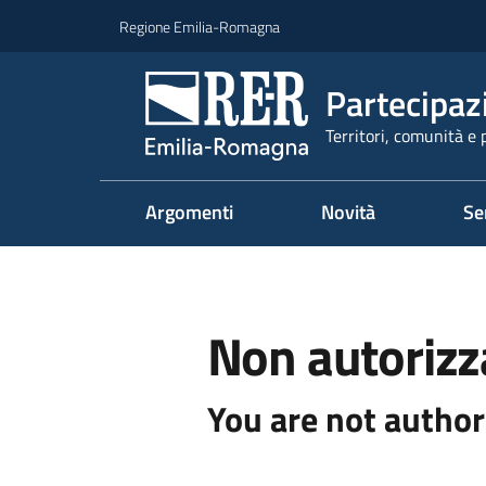
Vai al contenuto
Vai alla navigazione
Vai al footer
Regione Emilia-Romagna
Partecipaz
Territori, comunità e 
Argomenti
Novità
Se
Non autorizz
You are not author