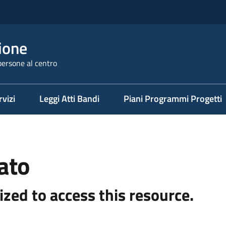
ione
persone al centro
rvizi
Leggi Atti Bandi
Piani Programmi Progetti
ato
ized to access this resource.