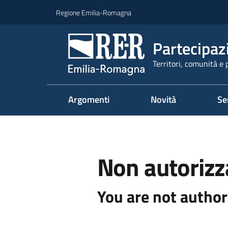
Vai al contenuto
Vai alla navigazione
Vai al footer
Regione Emilia-Romagna
Partecipaz
Territori, comunità e 
Argomenti
Novità
Se
Non autorizz
You are not author