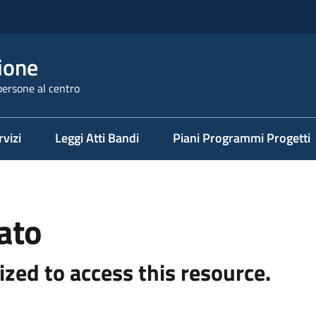
ione
persone al centro
rvizi
Leggi Atti Bandi
Piani Programmi Progetti
ato
ized to access this resource.