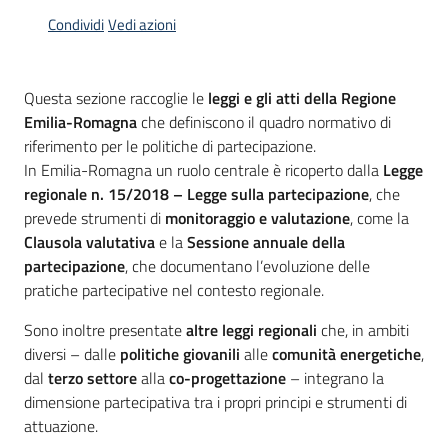
Bandi
Menu selezionato
Condividi
Vedi azioni
Piani
Programmi
Questa sezione raccoglie le
leggi e gli atti della Regione
Progetti
Emilia-Romagna
che definiscono il quadro normativo di
riferimento per le politiche di partecipazione.
In Emilia-Romagna un ruolo centrale è ricoperto dalla
Legge
regionale n. 15/2018 – Legge sulla partecipazione
, che
prevede strumenti di
monitoraggio e valutazione
, come la
Partecipa
Clausola valutativa
e la
Sessione annuale della
partecipazione
, che documentano l’evoluzione delle
pratiche partecipative nel contesto regionale.
Seguici
Sono inoltre presentate
altre leggi regionali
che, in ambiti
su
diversi – dalle
politiche giovanili
alle
comunità energetiche
,
dal
terzo settore
alla
co-progettazione
– integrano la
dimensione partecipativa tra i propri principi e strumenti di
attuazione.