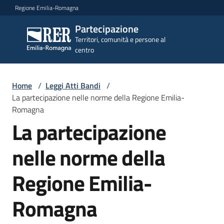
Vai al contenuto
Vai alla navigazione
Vai al footer
Regione Emilia-Romagna
Partecipazione
Partecipazione
Territori, comunità e persone al
Territori, comunità e
centro
persone al centro
Home
/
Leggi Atti Bandi
/
Argomenti
La partecipazione nelle norme della Regione Emilia-
Romagna
La partecipazione
Novità
nelle norme della
Servizi
Regione Emilia-
Romagna
Leggi
Atti