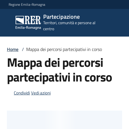
Vai al contenuto
Vai alla navigazione
Vai al footer
Regione Emilia-Romagna
Partecipazione
Partecipazione
Territori, comunità e persone al
Territori, comunità e
centro
persone al centro
Home
/
Mappa dei percorsi partecipativi in corso
Argomenti
Mappa dei percorsi
partecipativi in corso
Novità
Condividi
Vedi azioni
Servizi
Leggi
Atti