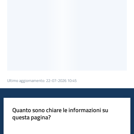
Bandi
Piani
Programmi
Progetti
Partecipa
Ultimo aggiornamento
:
22-07-2026 10:45
Seguici
su
Quanto sono chiare le informazioni su
questa pagina?
Valuta da 1 a 5 stelle