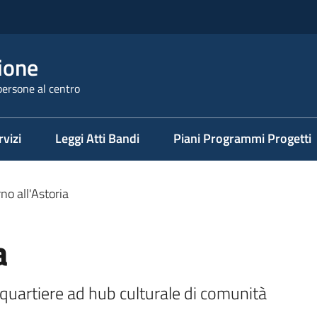
ione
persone al centro
rvizi
Leggi Atti Bandi
Piani Programmi Progetti
no all'Astoria
a
 quartiere ad hub culturale di comunità