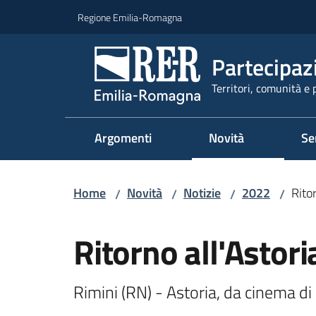
Vai al contenuto
Vai alla navigazione
Vai al footer
Regione Emilia-Romagna
Partecipaz
Territori, comunità e 
Argomenti
Novità
Se
Home
Novità
Notizie
2022
Ritor
/
/
/
/
Salta al contenuto
Ritorno all'Astori
Rimini (RN) - Astoria, da cinema di