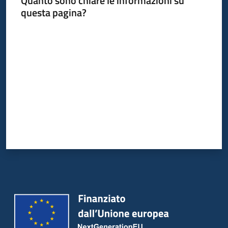
Quanto sono chiare le informazioni su
Bandi
questa pagina?
Piani
Valuta da 1 a 5 stelle
Programmi
Progetti
Partecipa
Seguici
su