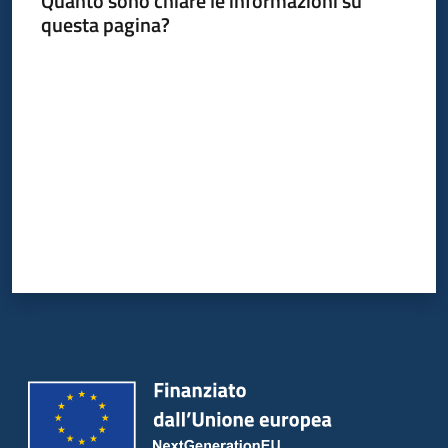
Quanto sono chiare le informazioni su
Bandi
questa pagina?
Piani
Valuta da 1 a 5 stelle
Programmi
Progetti
Partecipa
Seguici
su