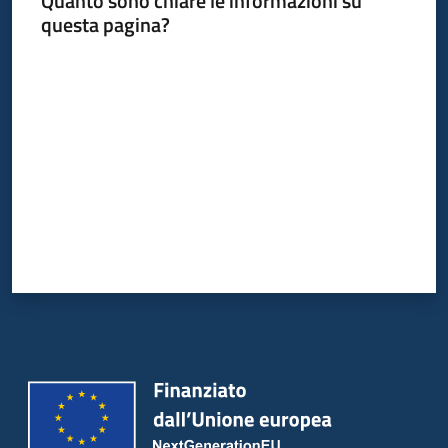
Quanto sono chiare le informazioni su
Bandi
questa pagina?
Piani
Valuta da 1 a 5 stelle
Programmi
Progetti
Partecipa
Seguici
su