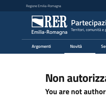
Vai al contenuto
Vai alla navigazione
Vai al footer
Regione Emilia-Romagna
Partecipaz
Territori, comunità e 
Argomenti
Novità
Se
Non autorizz
You are not author