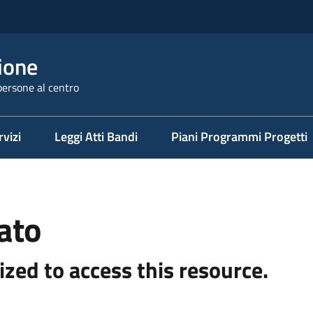
ione
persone al centro
rvizi
Leggi Atti Bandi
Piani Programmi Progetti
ato
ized to access this resource.