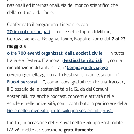
nazionali ed internazionali, sia del mondo scientifico che
della cultura e dell’arte.
Confermato il programma itinerante, con
20 incontri principali
nelle sette tappe di Milano,
Genova, Venezia, Bologna, Torino, Napoli e Roma dal
7 al 23
maggio
, e
oltre 700 eventi organizzati dalla società civile
in tutta
Italia e all’estero. E ancora: i
Festival territoriali
, con la
mobilitazione di tante città; i “
Compagni di viaggio
”,
ovvero i gemellaggi con altri Festival e manifestazioni; i “
Nuovi percorsi
”
, come i corsi gratuiti con Edulia Treccani,
il Glossario della sostenibilità o la Guida dei Comuni
sostenibili; ma anche podcast, concerti e attività nelle
scuole e nelle università, con il contributo in particolare della
Rete delle università per lo sviluppo sostenibile (Rus).
Inoltre, In occasione del Festival dello Sviluppo Sostenibile,
l'ASviS mette a disposizione
gratuitamente
il