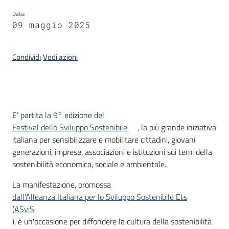
Bandi
Data
:
09 maggio 2025
Piani
Programmi
Progetti
Condividi
Vedi azioni
Introduzione
E’ partita la 9° edizione del
Partecipa
Festival dello Sviluppo Sostenibile
, la più grande iniziativa
italiana per sensibilizzare e mobilitare cittadini, giovani
generazioni, imprese, associazioni e istituzioni sui temi della
Seguici
sostenibilità economica, sociale e ambientale.
su
La manifestazione, promossa
dall’Alleanza Italiana per lo Sviluppo Sostenibile Ets
(ASviS
), è un'occasione per diffondere la cultura della sostenibilità