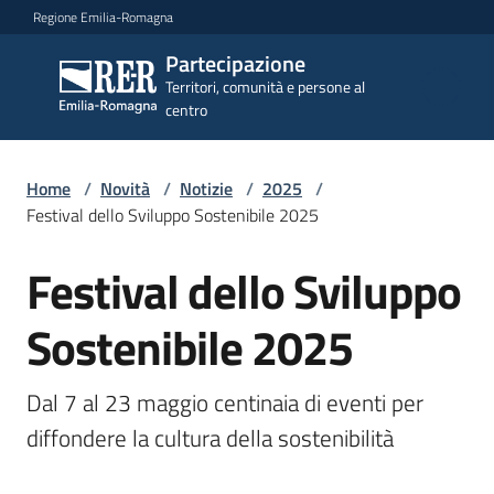
Vai al contenuto
Vai alla navigazione
Vai al footer
Regione Emilia-Romagna
Partecipazione
Partecipazione
Territori, comunità e persone al
Territori, comunità e
centro
persone al centro
Home
/
Novità
/
Notizie
/
2025
/
Argomenti
Festival dello Sviluppo Sostenibile 2025
Festival dello Sviluppo
Salta al contenuto
Novità
Sostenibile 2025
Servizi
Dal 7 al 23 maggio centinaia di eventi per 
diffondere la cultura della sostenibilità
Leggi
Atti