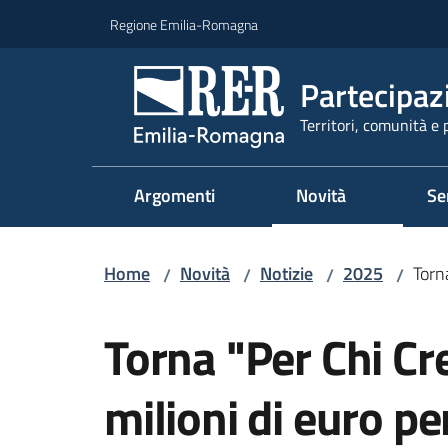
Vai al contenuto
Vai alla navigazione
Vai al footer
Regione Emilia-Romagna
Partecipaz
Territori, comunità e 
Argomenti
Novità
Se
Home
Novità
Notizie
2025
Torna
/
/
/
/
Salta al contenuto
Torna "Per Chi Cr
milioni di euro per