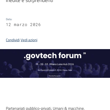
inedite e sorprendenti
Bandi
Piani
Programmi
Data
:
12 marzo 2026
Progetti
Condividi
Vedi azioni
Partecipa
Seguici
su
Introduzione
Partenariati pubblico-privati, Umani & macchine,