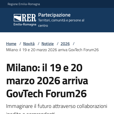
Vai al contenuto
Vai alla navigazione
Vai al footer
Regione Emilia-Romagna
Partecipazione
Partecipazione
Territori, comunità e persone al
Territori, comunità e
centro
persone al centro
Home
/
Novità
/
Notizie
/
2026
/
Argomenti
Milano: il 19 e 20 marzo 2026 arriva GovTech Forum26
Milano: il 19 e 20
Salta al contenuto
Novità
marzo 2026 arriva
Servizi
GovTech Forum26
Leggi
Immaginare il futuro attraverso collaborazioni 
Atti