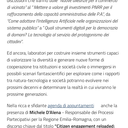
discussioni che vanno
dalle “Nuove alleanze per il commercio
di vicinato”
al “
Mettere a valore gli investimenti PNRR per il
rafforzamento della capacità amministrativa delle P.A.”
, da
“Come adottare l’Intelligenza Artificiale nelle organizzazioni del
sistema pubblico”
a “
Quali strumenti digitali per la democrazia
di domani? La tecnologia al servizio del protagonismo dei
cittadini”
.
Ed ancora, laboratori per costruire insieme strumenti capaci
di valorizzare la diversità e generare nuove forme di
cooperazione tra istituzioni e società civile o immergersi in
possibili scenari fantascientifici per esplorare come i rapporti
tra natura-tecnologia e società potranno evolvere nei
prossimi decenni e determinare la realtà in cui vivranno le
prossime generazioni.
Nella ricca e sfidante
agenda di appuntamenti
anche la
presenza di
Michele D’Alena
- Responsabile dei Processi
Partecipativi per la Regione Emilia-Romagna, con un
discorso chiave dal titolo
“Citizen engagement reloaded: