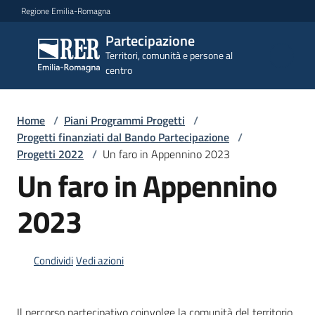
Vai al contenuto
Vai alla navigazione
Vai al footer
Regione Emilia-Romagna
Partecipazione
Partecipazione
Territori, comunità e persone al
Territori, comunità e
centro
persone al centro
Home
/
Piani Programmi Progetti
/
Argomenti
Progetti finanziati dal Bando Partecipazione
/
Progetti 2022
/
Un faro in Appennino 2023
Un faro in Appennino
Novità
2023
Servizi
Condividi
Vedi azioni
Leggi
Atti
Il percorso partecipativo coinvolge la comunità del territorio