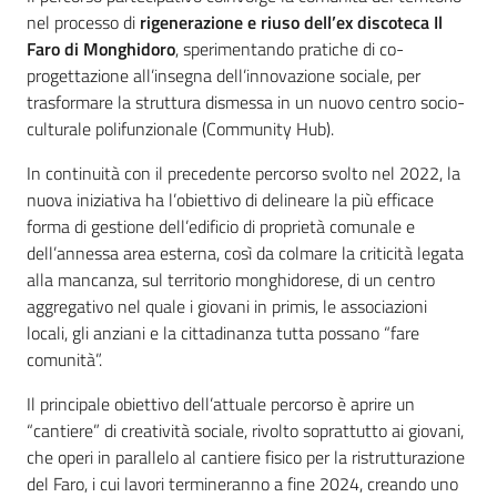
Bandi
nel processo di
rigenerazione e riuso dell’ex discoteca Il
Faro di Monghidoro
, sperimentando pratiche di co-
Piani
progettazione all’insegna dell’innovazione sociale, per
Programmi
trasformare la struttura dismessa in un nuovo centro socio-
Progetti
culturale polifunzionale (Community Hub).
Menu selezionato
In continuità con il precedente percorso svolto nel 2022, la
nuova iniziativa ha l’obiettivo di delineare la più efficace
forma di gestione dell’edificio di proprietà comunale e
dell’annessa area esterna, così da colmare la criticità legata
Partecipa
alla mancanza, sul territorio monghidorese, di un centro
aggregativo nel quale i giovani in primis, le associazioni
locali, gli anziani e la cittadinanza tutta possano “fare
Seguici
comunità”.
su
Il principale obiettivo dell’attuale percorso è aprire un
“cantiere” di creatività sociale, rivolto soprattutto ai giovani,
che operi in parallelo al cantiere fisico per la ristrutturazione
del Faro, i cui lavori termineranno a fine 2024, creando uno