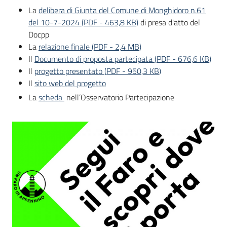
La
delibera di Giunta del Comune di Monghidoro n.61
del 10-7-2024
(
PDF
-
463,8 KB
)
di presa d'atto del
Docpp
La
relazione finale
(
PDF
-
2,4 MB
)
Il
Documento di proposta partecipata
(
PDF
-
676,6 KB
)
Il
progetto presentato
(
PDF
-
950,3 KB
)
Il
sito web del progetto
La
scheda
nell’Osservatorio Partecipazione