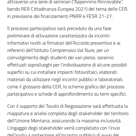
attraverso una serie di seminari (“Appennino Rinnovabile”,
bando RER Cittadinanza Europea 2021) del tema delle CER,
in previsione dei finanziamenti PNRR e FESR 21-27.
Il processo partecipativo sarà preceduto da una fase
preliminare di attivazione caratterizzata da incontri
informativi rivolti ai firmatari dell’Accordo preventivo e ai
referenti dell’Istituto Comprensivo Val Nure, per un
coinvolgimento degli studenti dei vari plessi; saranno
effettuati sopralluoghi per l’individuazione di alcune possibili
superfici su cui installare impianti fotovoltaici, elaborati
materiali da utilizzare negli incontri pubblici e laboratoriali,
come il glossario della CER, lo schema grafico del processo
partecipativo e schede di approfondimento su temi specifici.
Con il supporto del Tavolo di Negoziazione sarà effettuata la
mappatura e analisi completa degli stakeholder del territorio
dell’Unione Montana, assicurando la massima inclusività.
L’ingaggio degli stakeholder verrà completato con l’invio
dell’invito a partecipare all’incontro pubblico di avvio del