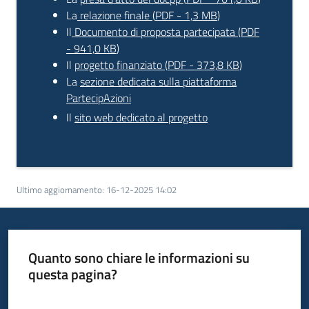
La
relazione finale
(
PDF
-
1,3 MB
)
Il
Documento di proposta partecipata
(
PDF
-
941,0 KB
)
Il
progetto finanziato
(
PDF
-
373,8 KB
)
La
sezione dedicata sulla piattaforma
PartecipAzioni
Il
sito web dedicato al progetto
Ultimo aggiornamento
:
16-12-2025 14:02
Quanto sono chiare le informazioni su
questa pagina?
Valuta da 1 a 5 stelle