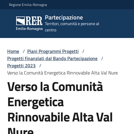
Vai al contenuto
Vai alla navigazione
Vai al footer
Regione Emilia-Romagna
Partecipazione
Partecipazione
Territori, comunità e persone al
Territori, comunità e
centro
persone al centro
Home
/
Piani Programmi Progetti
/
Argomenti
Progetti finanziati dal Bando Partecipazione
/
Progetti 2023
/
Verso la Comunità Energetica Rinnovabile Alta Val Nure
Novità
Verso la Comunità
Energetica
Servizi
Rinnovabile Alta Val
Leggi
Nure
Atti