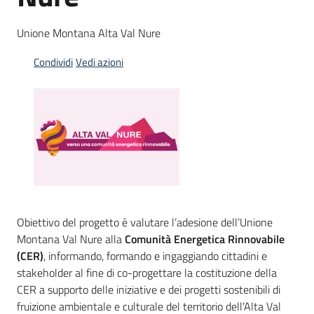
Bandi
Unione Montana Alta Val Nure
Piani
Programmi
Condividi
Vedi azioni
Progetti
Menu selezionato
Partecipa
Obiettivo del progetto è valutare l’adesione dell’Unione
Seguici
Montana Val Nure alla
Comunità Energetica Rinnovabile
su
(CER)
, informando, formando e ingaggiando cittadini e
stakeholder al fine di co-progettare la costituzione della
CER a supporto delle iniziative e dei progetti sostenibili di
fruizione ambientale e culturale del territorio dell’Alta Val