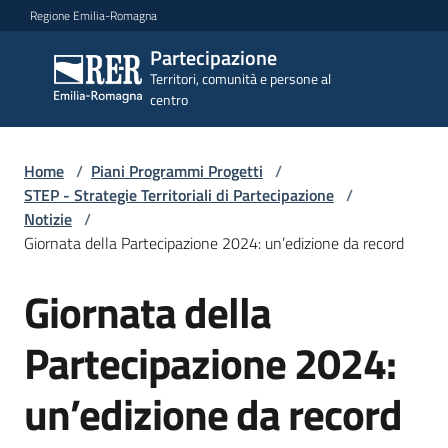
Vai al contenuto
Vai alla navigazione
Vai al footer
Regione Emilia-Romagna
Partecipazione
Partecipazione
Territori, comunità e persone al
Territori, comunità e
centro
persone al centro
Home
/
Piani Programmi Progetti
/
Argomenti
STEP - Strategie Territoriali di Partecipazione
/
Notizie
/
Giornata della Partecipazione 2024: un’edizione da record
Novità
Giornata della
Salta al contenuto
Partecipazione 2024:
Servizi
un’edizione da record
Leggi
Atti