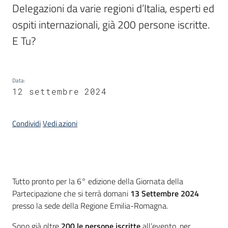
Bandi
Delegazioni da varie regioni d’Italia, esperti ed 
ospiti internazionali, già 200 persone iscritte. 
Piani
E Tu?
Programmi
Progetti
Menu selezionato
Data
:
12 settembre 2024
Partecipa
Condividi
Vedi azioni
Seguici
su
Introduzione
Tutto pronto per la 6° edizione della Giornata della
Partecipazione che si terrà domani
13 Settembre 2024
presso la sede della Regione Emilia-Romagna.
Sono già oltre
200 le persone iscritte
all’evento, per