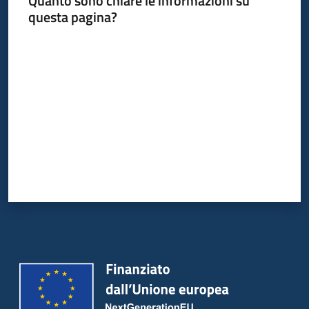
Quanto sono chiare le informazioni su
Bandi
questa pagina?
Piani
Valuta da 1 a 5 stelle
Programmi
Progetti
Partecipa
Seguici
su