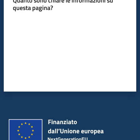
Quanto sono chiare le informazioni su
Bandi
questa pagina?
Piani
Valuta da 1 a 5 stelle
Programmi
Progetti
Partecipa
Seguici
su