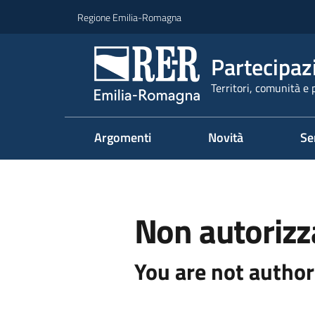
Vai al contenuto
Vai alla navigazione
Vai al footer
Regione Emilia-Romagna
Partecipaz
Territori, comunità e 
Argomenti
Novità
Se
Non autorizz
You are not author