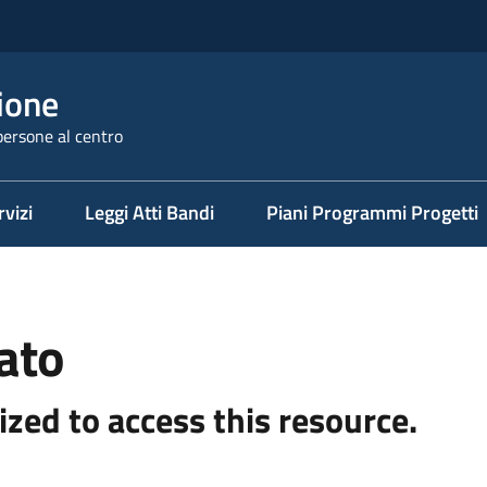
ione
persone al centro
rvizi
Leggi Atti Bandi
Piani Programmi Progetti
ato
ized to access this resource.