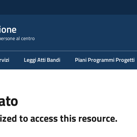
ione
persone al centro
rvizi
Leggi Atti Bandi
Piani Programmi Progetti
ato
ized to access this resource.