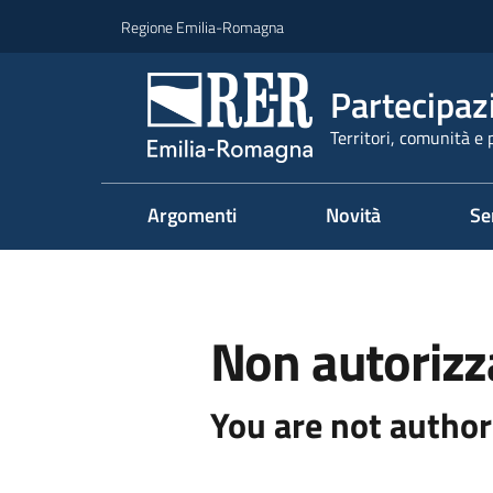
Vai al contenuto
Vai alla navigazione
Vai al footer
Regione Emilia-Romagna
Partecipaz
Territori, comunità e 
Argomenti
Novità
Se
Non autorizz
You are not author