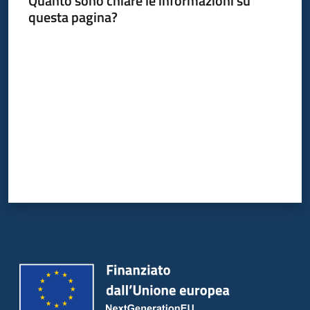
Quanto sono chiare le informazioni su
Bandi
questa pagina?
Piani
Valuta da 1 a 5 stelle
Programmi
Progetti
Partecipa
Seguici
su