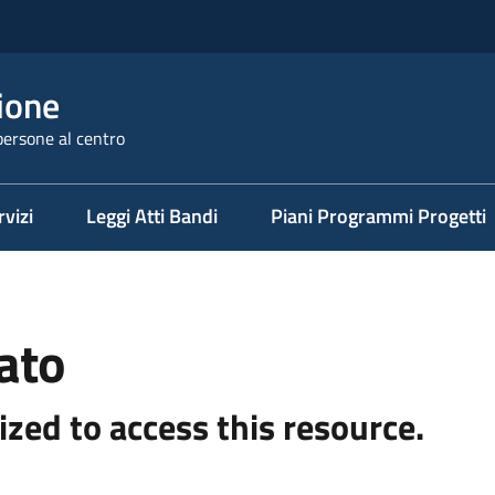
ione
persone al centro
rvizi
Leggi Atti Bandi
Piani Programmi Progetti
ato
ized to access this resource.