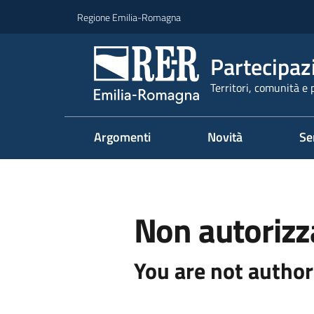
Vai al contenuto
Vai alla navigazione
Vai al footer
Regione Emilia-Romagna
Partecipaz
Territori, comunità e 
Argomenti
Novità
Se
Non autorizz
You are not author