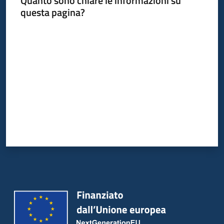
Quanto sono chiare le informazioni su
Bandi
questa pagina?
Piani
Valuta da 1 a 5 stelle
Programmi
Progetti
Partecipa
Seguici
su