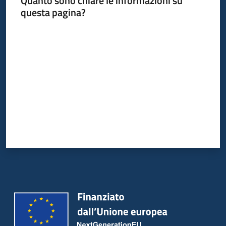
Quanto sono chiare le informazioni su
Bandi
questa pagina?
Piani
Valuta da 1 a 5 stelle
Programmi
Progetti
Partecipa
Seguici
su