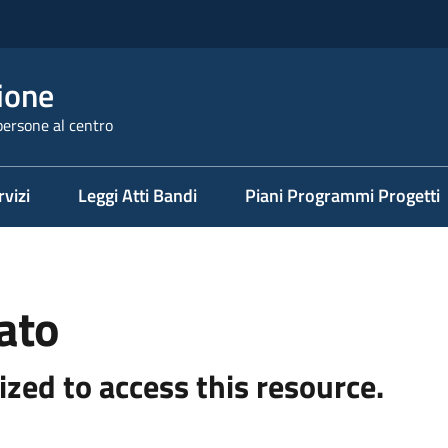
ione
persone al centro
rvizi
Leggi Atti Bandi
Piani Programmi Progetti
ato
ized to access this resource.