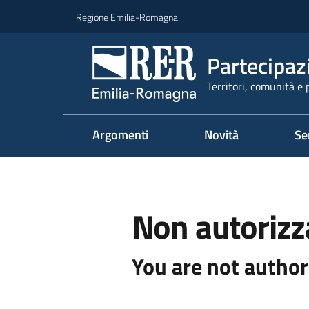
Vai al contenuto
Vai alla navigazione
Vai al footer
Regione Emilia-Romagna
Partecipaz
Territori, comunità e 
Argomenti
Novità
Se
Non autorizz
You are not author