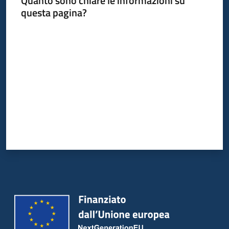
Quanto sono chiare le informazioni su
Bandi
questa pagina?
Piani
Valuta da 1 a 5 stelle
Programmi
Progetti
Partecipa
Seguici
su