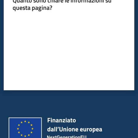
Quanto sono chiare le informazioni su
Bandi
questa pagina?
Piani
Valuta da 1 a 5 stelle
Programmi
Progetti
Partecipa
Seguici
su