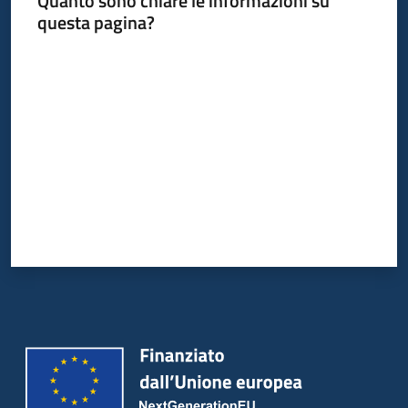
Quanto sono chiare le informazioni su
Bandi
questa pagina?
Piani
Valuta da 1 a 5 stelle
Programmi
Progetti
Partecipa
Seguici
su