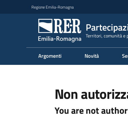
Vai al contenuto
Vai alla navigazione
Vai al footer
Regione Emilia-Romagna
Partecipaz
Territori, comunità e 
Argomenti
Novità
Se
Non autorizz
You are not author