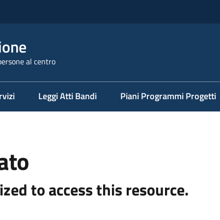
ione
persone al centro
rvizi
Leggi Atti Bandi
Piani Programmi Progetti
ato
ized to access this resource.