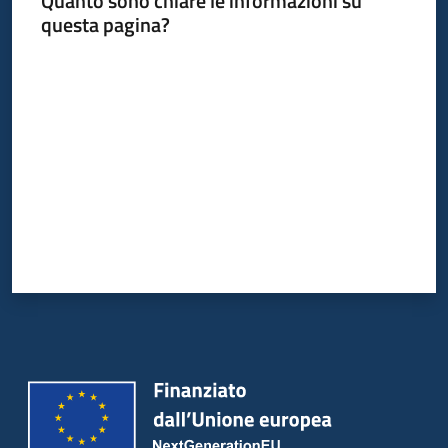
Quanto sono chiare le informazioni su
Bandi
questa pagina?
Piani
Valuta da 1 a 5 stelle
Programmi
Progetti
Partecipa
Seguici
su