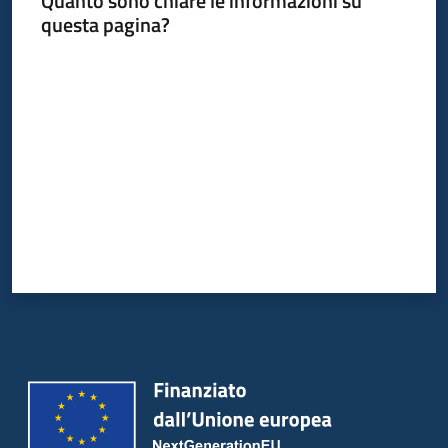
Quanto sono chiare le informazioni su
Bandi
questa pagina?
Piani
Valuta da 1 a 5 stelle
Programmi
Progetti
Partecipa
Seguici
su