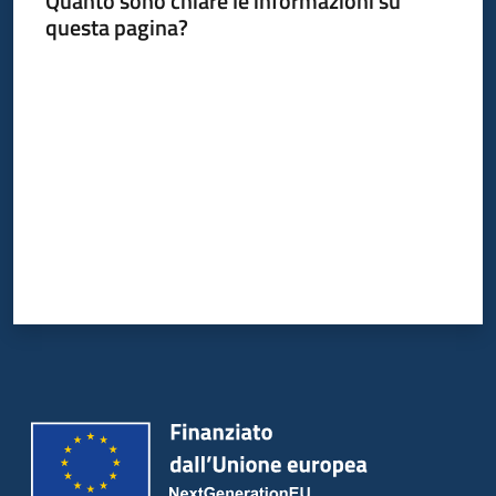
Quanto sono chiare le informazioni su
Bandi
questa pagina?
Piani
Valuta da 1 a 5 stelle
Programmi
Progetti
Partecipa
Seguici
su