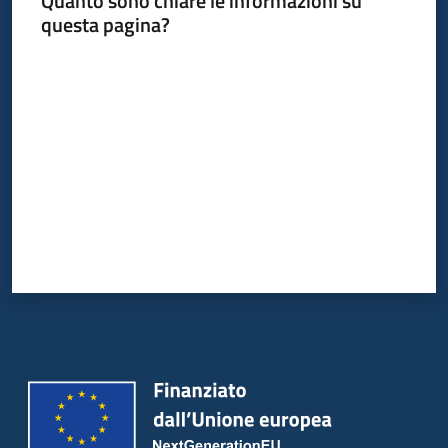
Quanto sono chiare le informazioni su
Bandi
questa pagina?
Piani
Valuta da 1 a 5 stelle
Programmi
Progetti
Partecipa
Seguici
su