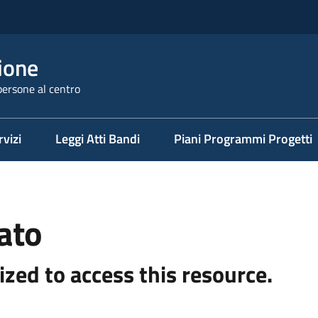
ione
persone al centro
rvizi
Leggi Atti Bandi
Piani Programmi Progetti
ato
ized to access this resource.