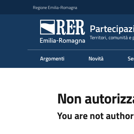
Vai al contenuto
Vai alla navigazione
Vai al footer
Regione Emilia-Romagna
Partecipaz
Territori, comunità e 
Argomenti
Novità
Se
Non autorizz
You are not author