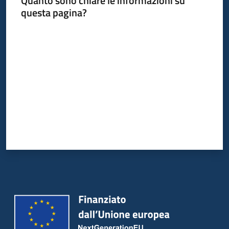
Quanto sono chiare le informazioni su
Bandi
questa pagina?
Piani
Valuta da 1 a 5 stelle
Programmi
Progetti
Partecipa
Seguici
su