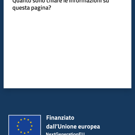
Quanto sono chiare le informazioni su
Bandi
questa pagina?
Piani
Valuta da 1 a 5 stelle
Programmi
Progetti
Partecipa
Seguici
su