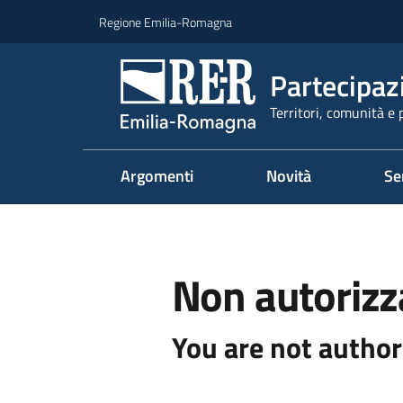
Vai al contenuto
Vai alla navigazione
Vai al footer
Regione Emilia-Romagna
Partecipaz
Territori, comunità e 
Argomenti
Novità
Se
Non autorizz
You are not author