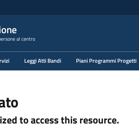
ione
persone al centro
rvizi
Leggi Atti Bandi
Piani Programmi Progetti
ato
ized to access this resource.