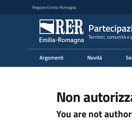
Vai al contenuto
Vai alla navigazione
Vai al footer
Regione Emilia-Romagna
Partecipaz
Territori, comunità e 
Argomenti
Novità
Se
Non autorizz
You are not author