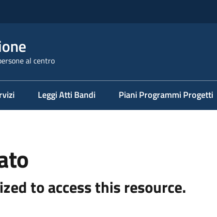
ione
persone al centro
rvizi
Leggi Atti Bandi
Piani Programmi Progetti
ato
ized to access this resource.