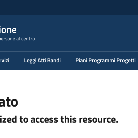
ione
persone al centro
rvizi
Leggi Atti Bandi
Piani Programmi Progetti
ato
ized to access this resource.