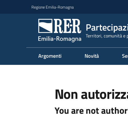
Vai al contenuto
Vai alla navigazione
Vai al footer
Regione Emilia-Romagna
Partecipaz
Territori, comunità e 
Argomenti
Novità
Se
Non autorizz
You are not author