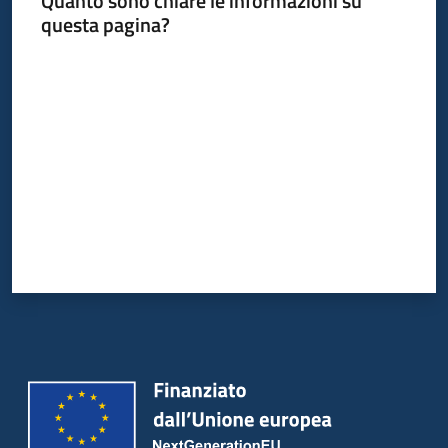
Quanto sono chiare le informazioni su
Bandi
questa pagina?
Piani
Valuta da 1 a 5 stelle
Programmi
Progetti
Partecipa
Seguici
su