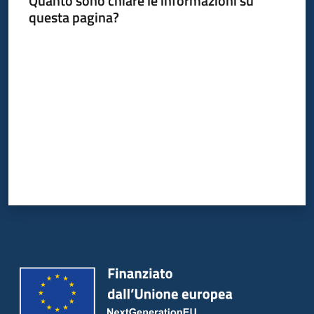
Quanto sono chiare le informazioni su
Bandi
questa pagina?
Piani
Valuta da 1 a 5 stelle
Programmi
Progetti
Partecipa
Seguici
su