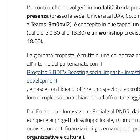
L’incontro, che si svolgerà in
modalità ibrida
prev
presenza
(presso la sede: Università IUAV, Cotoni
a Teams:
3m0ovl2
), è concepito in due tappe:
un
(dalle ore 9.30 alle 13.30)
e un workshop
previs
18.00).
La giornata proposta, è frutto di una collaborazio
all’interno del partenariato con il
Progetto SIBDEV Boosting social impact - Investi
development
,
e nasce con l’idea di offrire uno spazio di appro
loro complesso sono chiamate ad affrontare oggi
Dal Fondo per l’Innovazione Sociale al PNRR, dai 
europei e ai progetti di sviluppo locale, i Comuni
nuovi strumenti finanziari, di governance e di p
organizzative e culturali
.