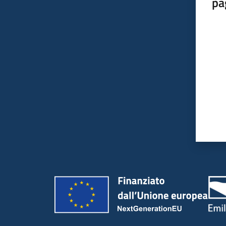
pa
Valut