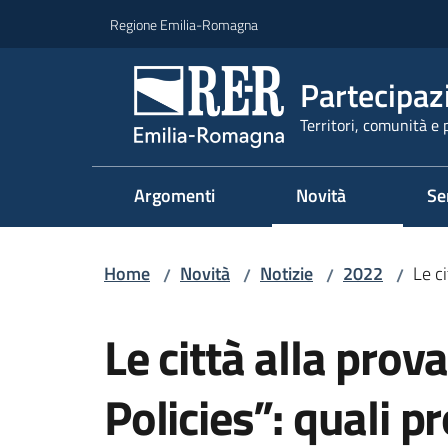
Vai al contenuto
Vai alla navigazione
Vai al footer
Regione Emilia-Romagna
Partecipaz
Territori, comunità e 
Argomenti
Novità
Se
Home
Novità
Notizie
2022
Le ci
/
/
/
/
Salta al contenuto
Le città alla prov
Policies”: quali pr