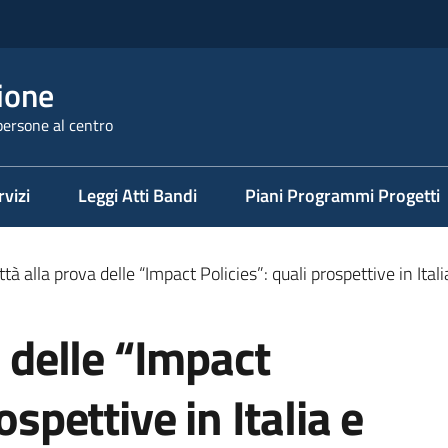
ione
persone al centro
rvizi
Leggi Atti Bandi
Piani Programmi Progetti
ttà alla prova delle “Impact Policies”: quali prospettive in Ital
a delle “Impact
ospettive in Italia e