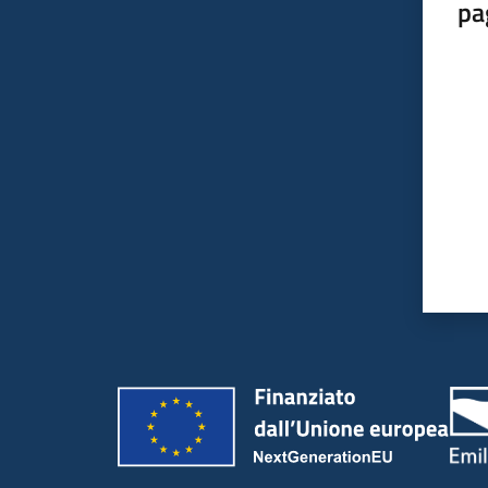
pa
Valut