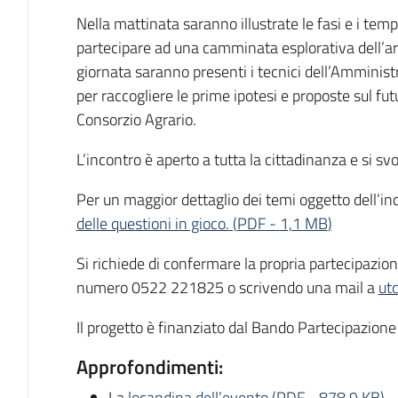
Nella mattinata saranno illustrate le fasi e i temp
partecipare ad una camminata esplorativa dell’ar
giornata saranno presenti i tecnici dell’Amminis
per raccogliere le prime ipotesi e proposte sul fut
Consorzio Agrario.
L’incontro è aperto a tutta la cittadinanza e si sv
Per un maggior dettaglio dei temi oggetto dell’inc
delle questioni in gioco.
(
PDF
-
1,1 MB
)
Si richiede di confermare la propria partecipazi
numero 0522 221825 o scrivendo una mail a
ut
Il progetto è finanziato dal Bando Partecipazion
Approfondimenti:
La
locandina dell’evento
(
PDF
-
878,9 KB
)