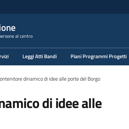
ione
persone al centro
rvizi
Leggi Atti Bandi
Piani Programmi Progetti
ontenitore dinamico di idee alle porte del Borgo
namico di idee alle