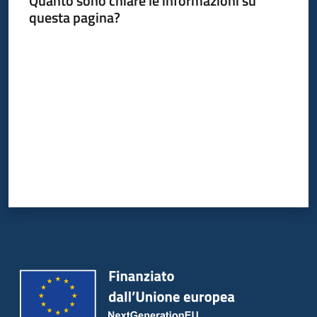
Quanto sono chiare le informazioni su
Bandi
questa pagina?
Piani
Valuta da 1 a 5 stelle
Programmi
Progetti
Partecipa
Menu selezionato
Seguici
su