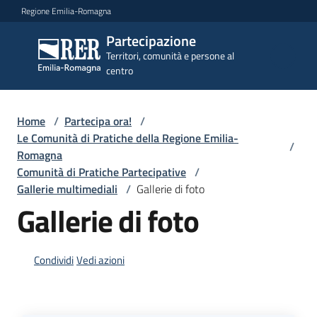
Vai al contenuto
Vai alla navigazione
Vai al footer
Regione Emilia-Romagna
Partecipazione
Partecipazione
Territori, comunità e persone al
Territori, comunità e
centro
persone al centro
Home
/
Partecipa ora!
/
Argomenti
Le Comunità di Pratiche della Regione Emilia-
/
Romagna
Comunità di Pratiche Partecipative
/
Novità
Gallerie multimediali
/
Gallerie di foto
Gallerie di foto
Servizi
Condividi
Vedi azioni
Leggi
Atti