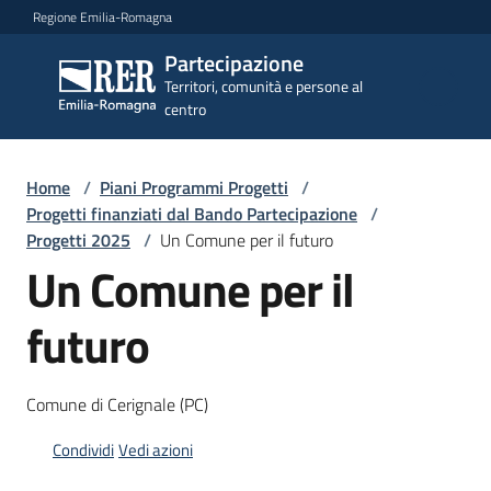
Vai al contenuto
Vai alla navigazione
Vai al footer
Regione Emilia-Romagna
Partecipazione
Partecipazione
Territori, comunità e persone al
Territori, comunità e
centro
persone al centro
Home
/
Piani Programmi Progetti
/
Argomenti
Progetti finanziati dal Bando Partecipazione
/
Progetti 2025
/
Un Comune per il futuro
Un Comune per il
Novità
futuro
Servizi
Comune di Cerignale (PC)
Leggi
Condividi
Vedi azioni
Atti