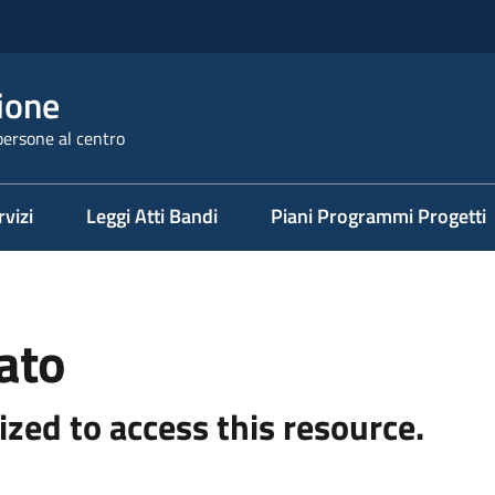
ione
persone al centro
rvizi
Leggi Atti Bandi
Piani Programmi Progetti
ato
ized to access this resource.