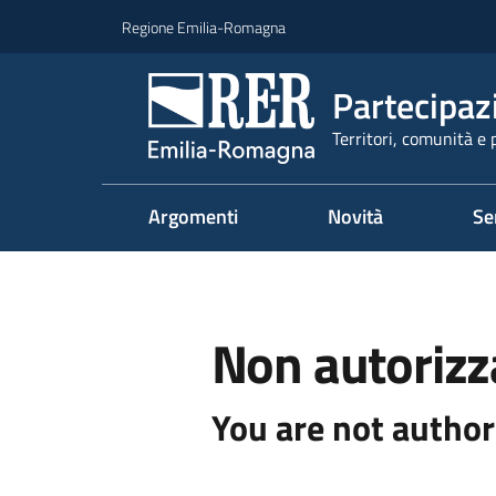
Vai al contenuto
Vai alla navigazione
Vai al footer
Regione Emilia-Romagna
Partecipaz
Territori, comunità e 
Argomenti
Novità
Se
Non autorizz
You are not author